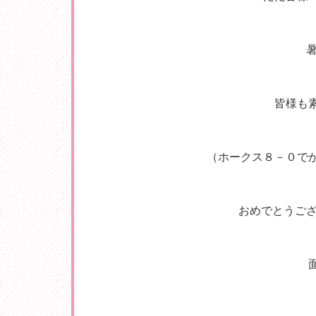
暑
皆様も
（ホークス８－０でか
おめでとうござ