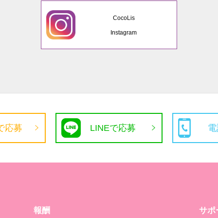
CocoLis
Instagram
で応募
LINEで応募
電
報酬
サポ