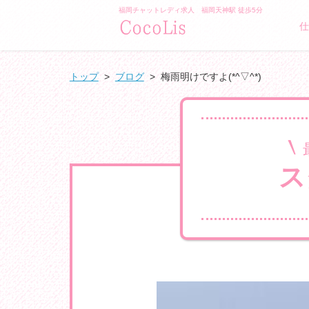
福岡チャットレディ求人 福岡天神駅 徒歩5分
/">GLAMO
仕
トップ
>
ブログ
>
梅雨明けですよ(*^▽^*)
ス