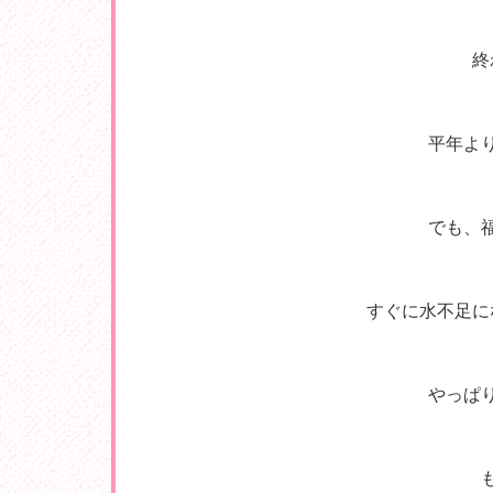
終
平年よ
でも、
すぐに水不足に
やっぱ