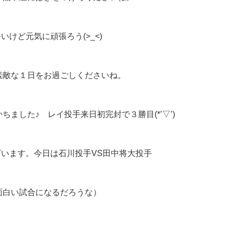
いけど元気に頑張ろう(>_<)
素敵な１日をお過ごしくださいね。
ちました♪ レイ投手来日初完封で３勝目(*’▽’)
います。今日は石川投手VS田中将大投手
面白い試合になるだろうな）