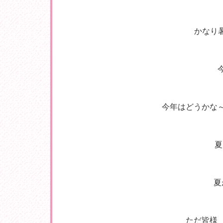
かなり暑
今年はどうかな～
夏
夏
ただ皆様