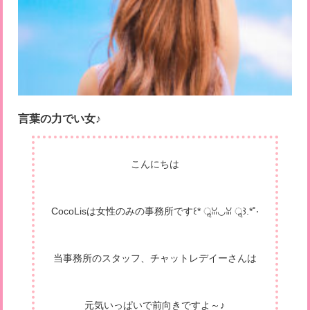
言葉の力でい女♪
こんにちは
CocoLisは女性のみの事務所です꒰* ॢꈍ◡ꈍ ॢ꒱.*˚‧
当事務所のスタッフ、チャットレデイーさんは
元気いっぱいで前向きですよ～♪