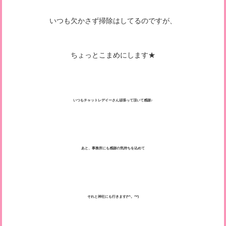
いつも欠かさず掃除はしてるのですが、
ちょっとこまめにします★
いつもチャットレデイーさん頑張って頂いて感謝♪
あと、事務所にも感謝の気持ちを込めて
それと神社にも行きます(*^。^*)