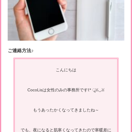
ご連絡方法♪
こんにちは
CocoLisは女性のみの事務所です꒰* ॢꈍ◡ꈍ
もうあったかくなってきましたね～
でも、夜になると肌寒くなってきたので寒暖差に