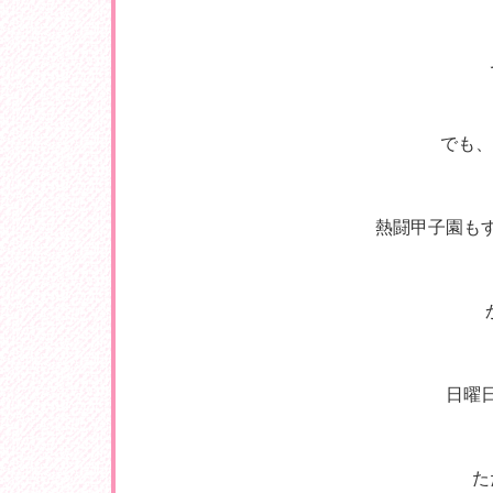
でも、
熱闘甲子園も
日曜
た