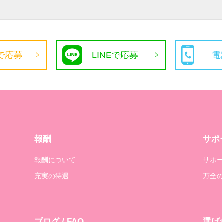
で応募
LINEで応募
電
報酬
サポ
報酬について
サポ
充実の待遇
万全
ブログ / FAQ
選ば