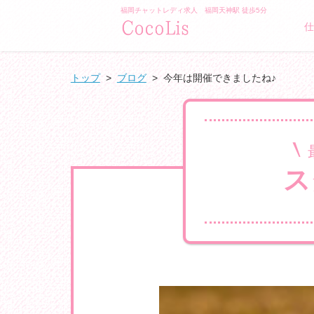
福岡チャットレディ求人 福岡天神駅 徒歩5分
/">GLAMO
仕
トップ
>
ブログ
>
今年は開催できましたね♪
ス