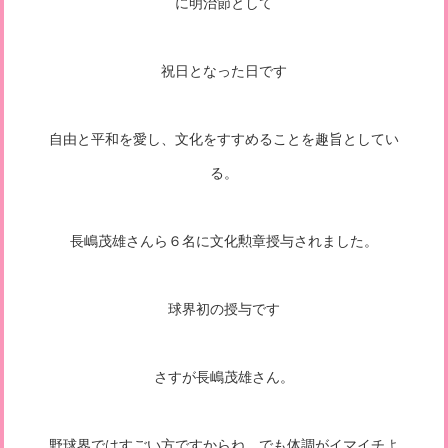
に明治節として
祝日となった日です
自由と平和を愛し、文化をすすめることを趣旨としてい
る。
長嶋茂雄さんら６名に文化勲章授与されました。
球界初の授与です
さすが長嶋茂雄さん。
野球界ではすごい方ですからね。でも体調がイマイチよ