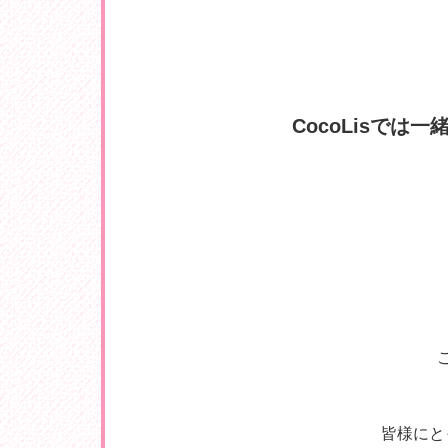
CocoLisで
皆様にと