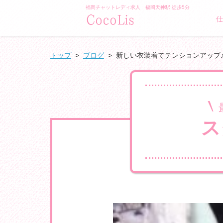
福岡チャットレディ求人 福岡天神駅 徒歩5分
/">GLAMO
仕
トップ
>
ブログ
>
新しい衣装着てテンションアップ
ス