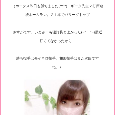
（ホークス昨日も勝ちました(*^^*) ギータ先生２打席連
続ホームラン。２１本でパリーグトップ
さすがです。いまみーも猛打賞とよかった(=^・^=)最近
打ててなかったから…
勝ち投手はモイネロ投手。和田投手はまた次回です
ね。）