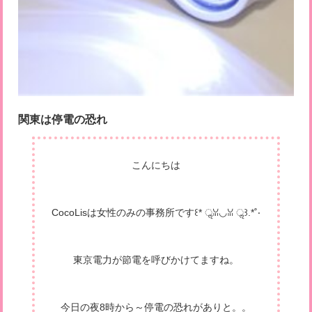
関東は停電の恐れ
こんにちは
CocoLisは女性のみの事務所です꒰* ॢꈍ◡ꈍ ॢ꒱.*˚‧
東京電力が節電を呼びかけてますね。
今日の夜8時から～停電の恐れがありと。。