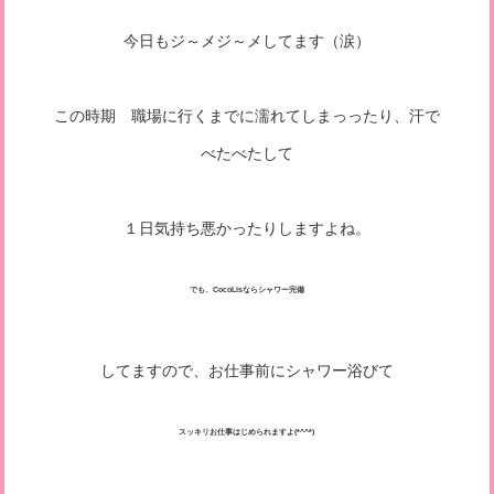
今日もジ～メジ～メしてます（涙）
この時期 職場に行くまでに濡れてしまっったり、汗で
べたべたして
１日気持ち悪かったりしますよね。
でも、CocoLisならシャワー完備
してますので、お仕事前にシャワー浴びて
スッキリお仕事はじめられますよ(*^^*)