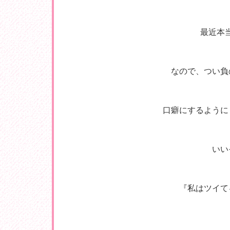
最近本当
なので、つい負
口癖にするように
いい
『私はツイて