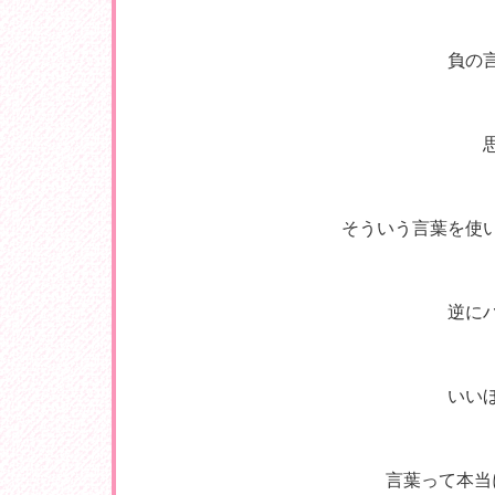
負の
そういう言葉を使
逆に
いい
言葉って本当