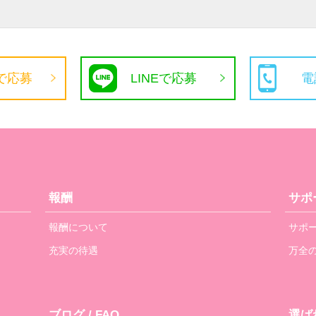
で応募
LINEで応募
電
報酬
サポ
報酬について
サポ
充実の待遇
万全
ブログ / FAQ
選ば