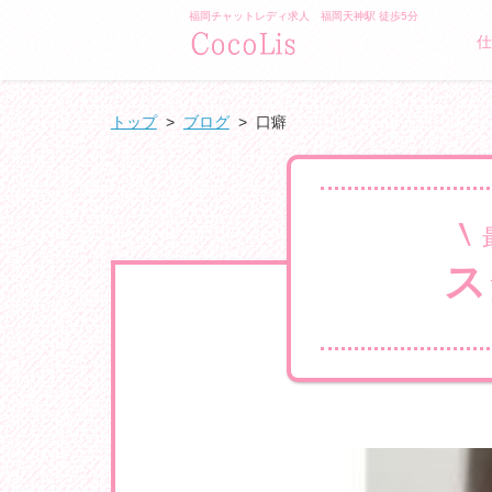
福岡チャットレディ求人 福岡天神駅 徒歩5分
/">GLAMO
仕
トップ
>
ブログ
>
口癖
ス