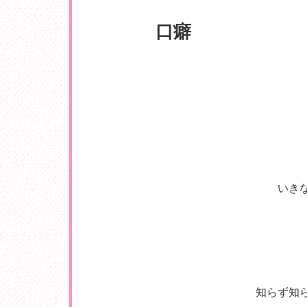
口癖
いき
知らず知