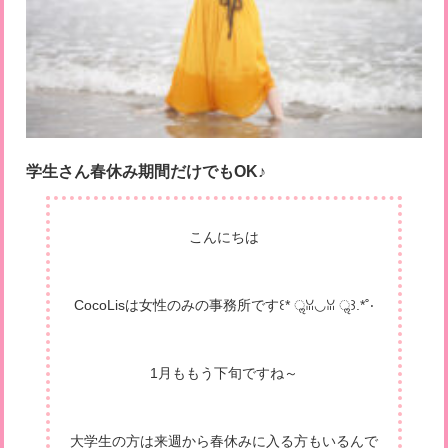
学生さん春休み期間だけでもOK♪
こんにちは
CocoLisは女性のみの事務所です꒰* ॢꈍ◡ꈍ ॢ꒱.*˚‧
1月ももう下旬ですね～
大学生の方は来週から春休みに入る方もいるんで