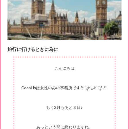
旅行に行けるときに為に
こんにちは
CocoLisは女性のみの事務所です꒰* ॢꈍ◡ꈍ ॢ꒱.*˚‧
もう2月もあと３日♪
あっという間に終わりますね。