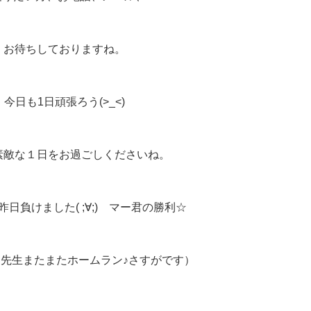
お待ちしておりますね。
今日も1日頑張ろう(>_<)
素敵な１日をお過ごしくださいね。
日負けました( ;∀;) マー君の勝利☆
先生またまたホームラン♪さすがです）