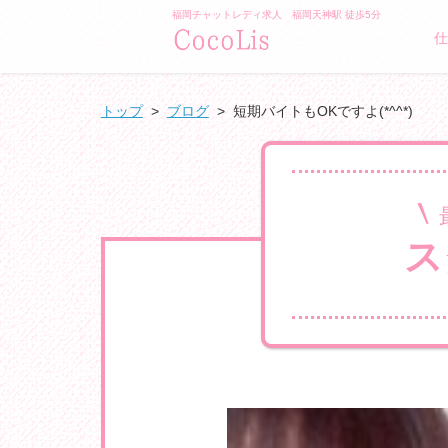
福岡チャットレディ求人 福岡天神駅 徒歩5分
/">GLAMO
仕
トップ
>
ブログ
>
短期バイトもOKですよ(*^^*)
ス