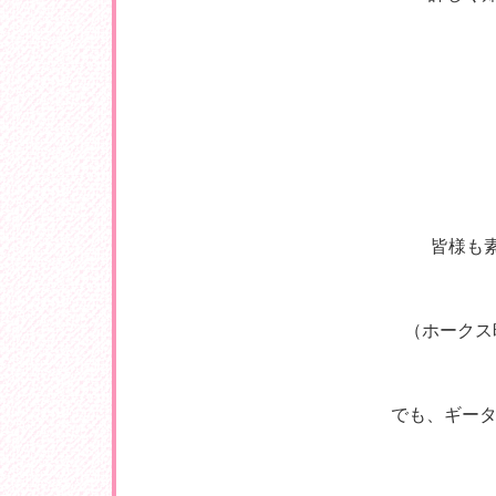
皆様も
（ホークス昨
でも、ギータ