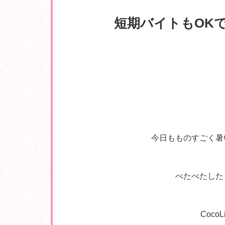
短期バイトもOKです
今日もものすごく暑い
べたべたした
Coc