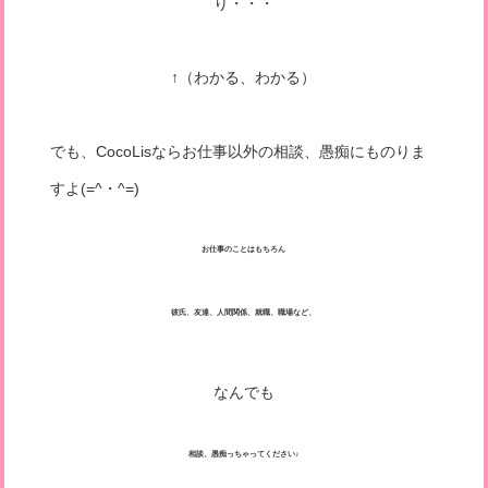
り・・・
↑（わかる、わかる）
でも、CocoLisならお仕事以外の相談、愚痴にものりま
すよ(=^・^=)
お仕事のことはもちろん
彼氏、友達、人間関係、就職、職場など、
なんでも
相談、愚痴っちゃってください♪