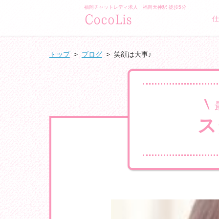
福岡チャットレディ求人 福岡天神駅 徒歩5分
/">GLAMO
仕
トップ
>
ブログ
>
笑顔は大事♪
ス